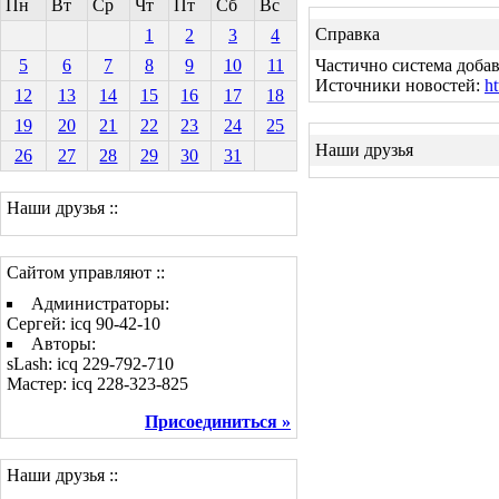
Пн
Вт
Ср
Чт
Пт
Сб
Вс
Справка
1
2
3
4
5
6
7
8
9
10
11
Частично система добав
Источники новостей:
ht
12
13
14
15
16
17
18
19
20
21
22
23
24
25
Наши друзья
26
27
28
29
30
31
Наши друзья ::
Сайтом управляют ::
Администраторы:
Сергей: icq 90-42-10
Авторы:
sLash: icq 229-792-710
Мастер: icq 228-323-825
Присоединиться »
Наши друзья ::