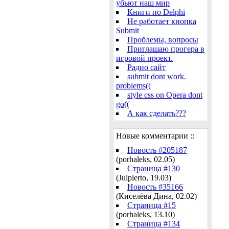
убьют наш мир
Книги по Delphi
Не работает кнопка
Submit
Проблемы, вопросы
Приглашаю прогера в
игровой проект.
Радио сайт
submit dont work.
problems((
style css on Opera dont
go((
А как сделать???
Новые комментарии ::
Новость #205187
(porhaleks, 02.05)
Страница #130
(Julpierto, 19.03)
Новость #35166
(Киселёва Дина, 02.02)
Страница #15
(porhaleks, 13.10)
Страница #134