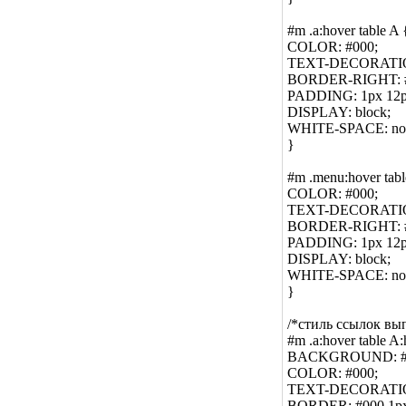
#m .a:hover table A 
COLOR: #000;
TEXT-DECORATIO
BORDER-RIGHT: #7d
PADDING: 1px 12p
DISPLAY: block;
WHITE-SPACE: no
}
#m .menu:hover tabl
COLOR: #000;
TEXT-DECORATIO
BORDER-RIGHT: #7
PADDING: 1px 12p
DISPLAY: block;
WHITE-SPACE: no
}
/*стиль ссылок вы
#m .a:hover table A:
BACKGROUND: #f
COLOR: #000;
TEXT-DECORATIO
BORDER: #000 1px 