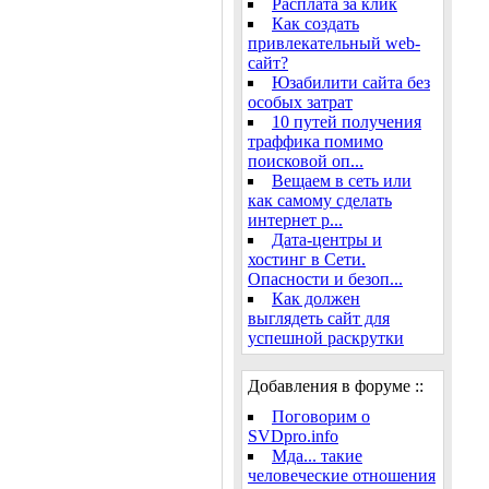
Расплата за клик
Как создать
привлекательный web-
сайт?
Юзабилити сайта без
особых затрат
10 путей получения
траффика помимо
поисковой оп...
Вещаем в сеть или
как самому сделать
интернет р...
Дата-центры и
хостинг в Сети.
Опасности и безоп...
Как должен
выглядеть сайт для
успешной раскрутки
Добавления в форуме ::
Поговорим о
SVDpro.info
Мда... такие
человеческие отношения