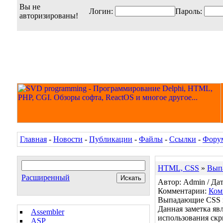
Вы не
Логин:
Пароль:
авторизированы!
Главная
-
Новости
-
Публикации
-
Файлы
-
Ссылки
-
Фору
HTML, CSS
»
Выпа
Расширенный
Автор: Admin / Дат
Комментарии:
Ком
Выпадающие CSS ме
Данная заметка яв
Assembler
использования скр
ASP