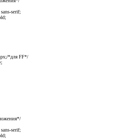
ложения*/
sans-serif;
ld;
x;/*для FF*/
;
вложения*/
sans-serif;
ld;