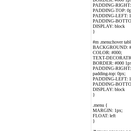
PADDING-RIGHT: 
PADDING-TOP: 0p
PADDING-LEFT: 1
PADDING-BOTTOM
DISPLAY: block
}
#m .menu:hover tabl
BACKGROUND: #f
COLOR: #000;
TEXT-DECORATIO
BORDER: #000 1px 
PADDING-RIGHT: 
padding-top: 0px;
PADDING-LEFT: 1
PADDING-BOTTOM
DISPLAY: block
}
.menu {
MARGIN: 1px;
FLOAT: left
}