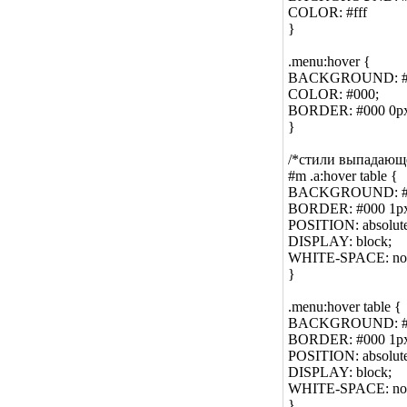
COLOR: #fff
}
.menu:hover {
BACKGROUND: #7
COLOR: #000;
BORDER: #000 0px 
}
/*стили выпадающе
#m .a:hover table {
BACKGROUND: #7
BORDER: #000 1px 
POSITION: absolute
DISPLAY: block;
WHITE-SPACE: no
}
.menu:hover table {
BACKGROUND: #7
BORDER: #000 1px 
POSITION: absolute
DISPLAY: block;
WHITE-SPACE: no
}