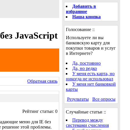
Добавить в
избранное
Наша кнопка
Голосование ::
ез JavaScript
Используете ли вы
банковскую карту для
покупки товаров и услуг
в Интернете?
Да, постоянно
Да, но редко
У меня есть карта, но
никогда не использовал
Обратная связь
У меня нет банковкой
карты
Результаты
Все опросы
Рейтинг статьи: 0
Случайные статьи ::
Перевод между
падающие меню для IE без
системами счисления
ое решение этой проблемы.