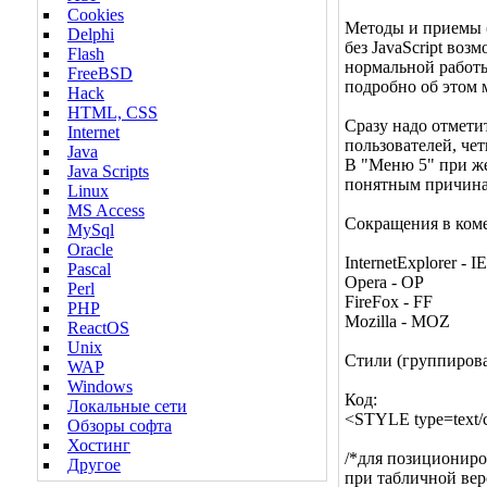
Cookies
Методы и приемы (
Delphi
без JavaScript во
Flash
нормальной работы 
FreeBSD
подробно об этом 
Hack
HTML, CSS
Сразу надо отмети
Internet
пользователей, че
Java
В "Меню 5" при же
Java Scripts
понятным причинам
Linux
MS Access
Сокращения в ком
MySql
Oracle
InternetExplorer - IE
Pascal
Opera - OP
Perl
FireFox - FF
PHP
Mozilla - MOZ
ReactOS
Unix
Стили (группирова
WAP
Windows
Код:
Локальные сети
<STYLE type=text/
Обзоры софта
Хостинг
/*для позициониро
Другое
при табличной вер