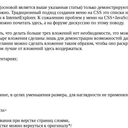
основой является выше указанная статья) только демонстрируют
зможно. Традиционный подход создания меню на CSS это списки и 
в InternetExplorer. К сожалению проблем у меню на CSS+JavaScr
можно почитать здесь, а на форуме дискуссию по этому поводу.
ть, что делать больше трех вложений нет необходимости, это мо
тыре вложения сделаны лишь для демонстрации возможностей д
лании можно сделать вложение таким образом, чтобы оно раскр
 лучше от вложений здесь воздержаться.
ентариях:
ние, в целях уменьшения размера, для наглядности не применяло
css>
вания при верстке страниц слоями,
стке можно вернуться к оригиналу*/