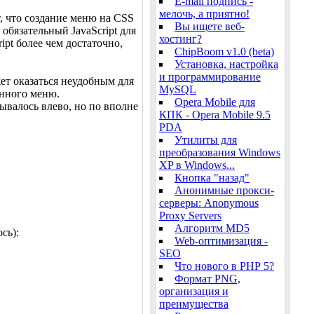
E-mail подпись -
мелочь, а приятно!
, что создание меню на CSS
Вы ищете веб-
обязательный JavaScript для
хостинг?
ipt более чем достаточно,
ChipBoom v1.0 (beta)
Установка, настройка
и программирование
жет оказаться неудобным для
MySQL
анного меню.
Opera Mobile для
ывалось влево, но по вполне
КПК - Opera Mobile 9.5
PDA
Утилиты для
преобразования Windows
XP в Windows...
Кнопка "назад"
Анонимные прокси-
серверы: Anonymous
Proxy Servers
Алгоритм MD5
сь):
Web-оптимизация -
SEO
Что нового в РНР 5?
Формат PNG,
организация и
преимущества