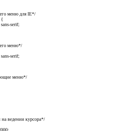
го меню для IE*/
 {
sans-serif;
его меню*/
sans-serif;
ающие меню*/
и на ведении курсора*/
000;