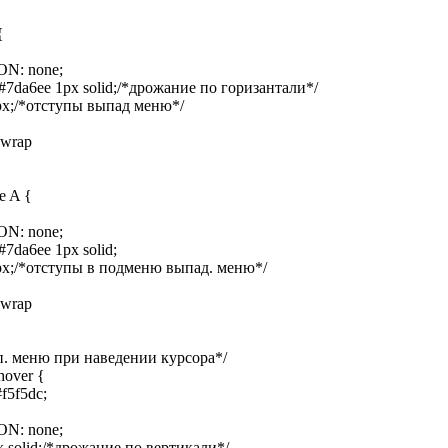
{
N: none;
a6ee 1px solid;/*дрожание по горизантали*/
x;/*отступы выпад меню*/
wrap
e A {
N: none;
da6ee 1px solid;
x;/*отступы в подменю выпад. меню*/
wrap
п. меню при наведении курсора*/
hover {
5f5dc;
N: none;
solid;/*дрожание по вертикали*/