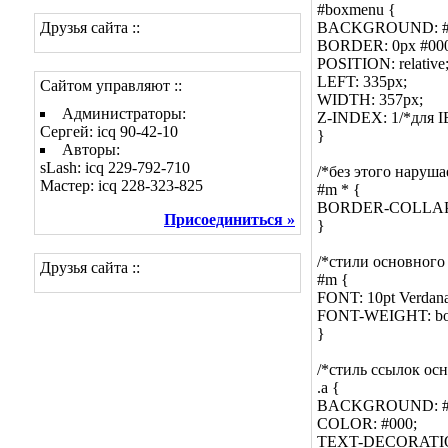
#boxmenu {
Друзья сайта ::
BACKGROUND: #7
BORDER: 0px #000 
POSITION: relative
LEFT: 335px;
Сайтом управляют ::
WIDTH: 357px;
Администраторы:
Z-INDEX: 1/*для I
Сергей: icq 90-42-10
}
Авторы:
sLash: icq 229-792-710
/*без этого наруша
Мастер: icq 228-323-825
#m * {
BORDER-COLLAPSE
Присоединиться »
}
/*стили основного
Друзья сайта ::
#m {
FONT: 10pt Verdana,
FONT-WEIGHT: bo
}
/*стиль ссылок ос
.a {
BACKGROUND: #7
COLOR: #000;
TEXT-DECORATIO