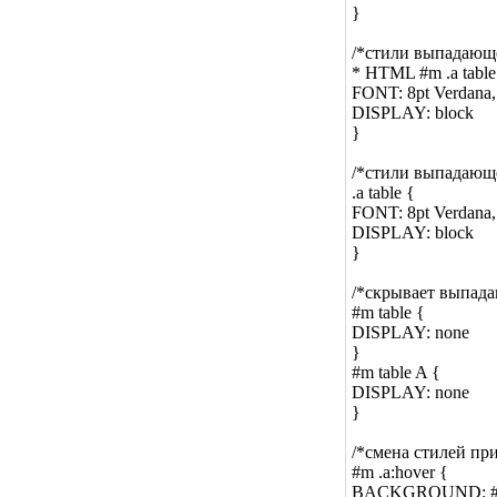
}
/*стили выпадающе
* HTML #m .a table
FONT: 8pt Verdana, 
DISPLAY: block
}
/*стили выпадающ
.a table {
FONT: 8pt Verdana, 
DISPLAY: block
}
/*скрывает выпад
#m table {
DISPLAY: none
}
#m table A {
DISPLAY: none
}
/*смена стилей пр
#m .a:hover {
BACKGROUND: #