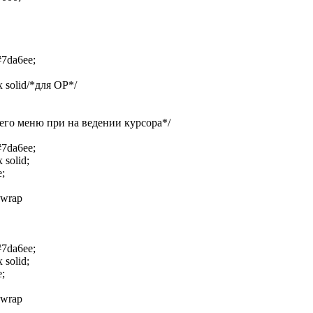
da6ee;
solid/*для OP*/
го меню при на ведении курсора*/
da6ee;
solid;
;
wrap
da6ee;
solid;
;
wrap