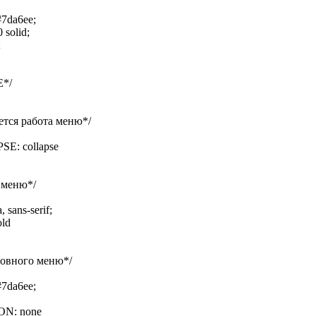
da6ee;
solid;
;
E*/
ется работа меню*/
: collapse
 меню*/
 sans-serif;
ld
новного меню*/
da6ee;
N: none