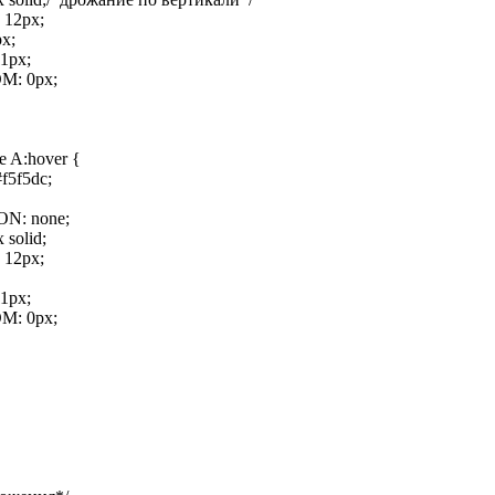
12px;
x;
1px;
: 0px;
e A:hover {
5f5dc;
N: none;
solid;
12px;
1px;
: 0px;