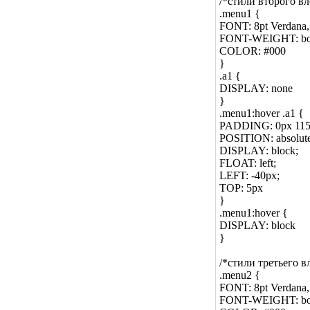
/*стили второго в
.menu1 {
FONT: 8pt Verdana, 
FONT-WEIGHT: bo
COLOR: #000
}
.a1 {
DISPLAY: none
}
.menu1:hover .a1 {
PADDING: 0px 115p
POSITION: absolute
DISPLAY: block;
FLOAT: left;
LEFT: -40px;
TOP: 5px
}
.menu1:hover {
DISPLAY: block
}
/*стили третьего 
.menu2 {
FONT: 8pt Verdana, 
FONT-WEIGHT: bo