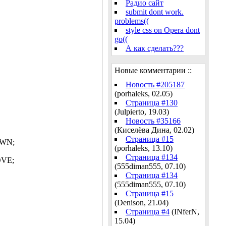
Радио сайт
submit dont work.
problems((
style css on Opera dont
go((
А как сделать???
Новые комментарии ::
Новость #205187
(porhaleks, 02.05)
Страница #130
(Julpierto, 19.03)
Новость #35166
(Киселёва Дина, 02.02)
Страница #15
OWN;
(porhaleks, 13.10)
Страница #134
OVE;
(555diman555, 07.10)
Страница #134
(555diman555, 07.10)
Страница #15
(Denison, 21.04)
Страница #4
(INferN,
15.04)