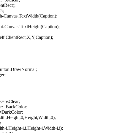
ntRect);
5;
h-Canvas.TextWidth(Caption);
ht-Canvas.TextHeight(Caption);
f.ClientRect,X,Y,Caption);
Button.DrawNormal;
ger;
:=bsClear;
r:=BackColor;
=DarkColor;
th,Height,0,Height,Width,0);
o
-i,Height-i,i,Height-i,Width-i,i);