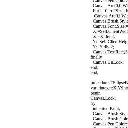
Canvas.Pen.Color:=
Canvas.Arc(0,0,Wid
For i:=0 to FSize d
Canvas.Arc(i,i,Width
Canvas.Brush.Style
Canvas.Font.Size:=
X:=Self.ClientWidt
X:=X div 2;
Y:=Self.ClientHeig
Y:=Y div 2;
Canvas.TextRect(Sel
finally
Canvas.UnLock;
end;
end;
procedure TEllipse
var i:integer;X,Y:Int
begin
Canvas.Lock;
try
inherited Paint;
Canvas.Brush.Style
Canvas.Brush.Colo
Canvas.Pen.Color:=