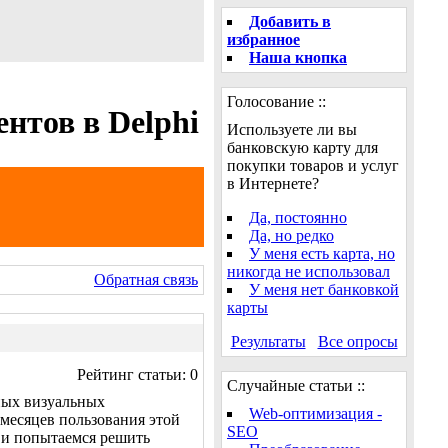
Добавить в
избранное
Наша кнопка
Голосование ::
нтов в Delphi
Используете ли вы
банковскую карту для
покупки товаров и услуг
в Интернете?
Да, постоянно
Да, но редко
У меня есть карта, но
никогда не использовал
Обратная связь
У меня нет банковкой
карты
Результаты
Все опросы
Рейтинг статьи: 0
Случайные статьи ::
ных визуальных
Web-оптимизация -
 месяцев пользования этой
SEO
ы и попытаемся решить