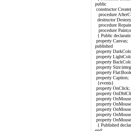
public
constructor Create
procedure AfterCon
destructor Destory;
procedure Repaint;
procedure Paint;ov
{ Public declarati
property Canvas;
published
property DarkColor:
property LightColor
property BackColor
property Size:intege
property Flat:Boolea
property Caption;
{events}
property OnClick;
property OnDblCli
property OnMous
property OnMous
property OnMous
property OnMouseE
property OnMouseL
{ Published declar
end;