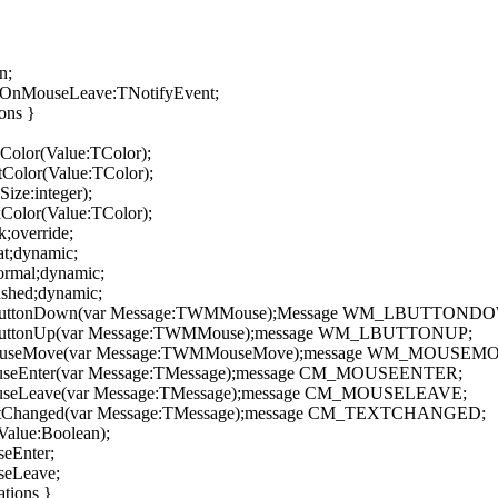
n;
nMouseLeave:TNotifyEvent;
ons }
olor(Value:TColor);
Color(Value:TColor);
ize:integer);
olor(Value:TColor);
;override;
t;dynamic;
rmal;dynamic;
hed;dynamic;
uttonDown(var Message:TWMMouse);Message WM_LBUTTOND
ttonUp(var Message:TWMMouse);message WM_LBUTTONUP;
useMove(var Message:TWMMouseMove);message WM_MOUSEM
eEnter(var Message:TMessage);message CM_MOUSEENTER;
seLeave(var Message:TMessage);message CM_MOUSELEAVE;
tChanged(var Message:TMessage);message CM_TEXTCHANGED;
Value:Boolean);
eEnter;
eLeave;
tions }