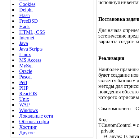
используя инвентар
Cookies
Delphi
Flash
Постановка задач
FreeBSD
Hack
Для начала опреде
HTML, CSS
эстетические пред
Internet
варианта создать 
Java
Java Scripts
Linux
Реализация
MS Access
MySql
Наиболее правильн
Oracle
будет создание нов
Pascal
является базовым 
Perl
методы для отрисо
PHP
поведения объекто
ReactOS
которого отрисовы
Unix
WAP
Сам компонент TCu
Windows
Локальные сети
Код:
Обзоры софта
TCustomControl = c
Хостинг
private
Другое
FCanvas: TCanva