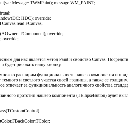
t(var Message: TWMPaint); message WM_PAINT;
rtual;
ndow(DC: HDC); override;
TCanvas read FCanvas;
(AOwner: TComponent); override;
 override;
сным для нас является метод Paint и свойство Canvas. Посредст
 и будет рисовать нашу кнопку.
емножко расширим функциональность нашего компонента и при
т темного и светлого участка своей границы, а также ее толщину
орое отвечает за функциональность аналогичного свойства станда
занного прототип нашего компонента (TEllipseButton) будет вы
lass(TCustomControl)
Color,FBackColor:TColor;