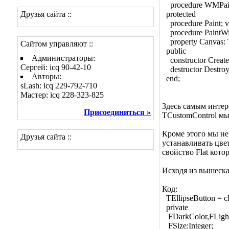
procedure WMPain
Друзья сайта ::
protected
procedure Paint; vi
procedure PaintWi
property Canvas: 
Сайтом управляют ::
public
Администраторы:
constructor Create
Сергей: icq 90-42-10
destructor Destroy;
Авторы:
end;
sLash: icq 229-792-710
Мастер: icq 228-323-825
Здесь самым интере
Присоединиться »
TCustomControl мы
Кроме этого мы н
Друзья сайта ::
устанавливать цве
свойство Flat кот
Исходя из вышеска
Код:
TEllipseButton = c
private
FDarkColor,FLight
FSize:Integer;