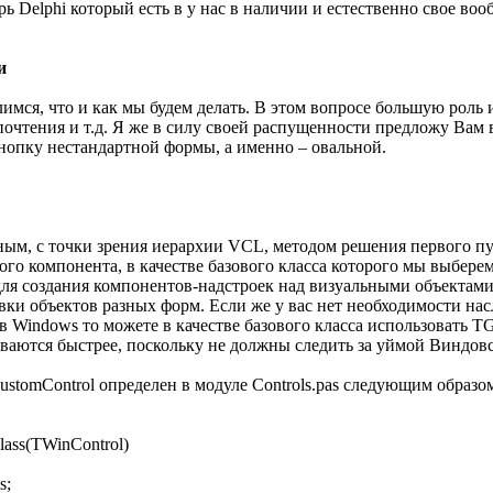
ь Delphi который есть в у нас в наличии и естественно свое воо
и
лимся, что и как мы будем делать. В этом вопросе большую роль
почтения и т.д. Я же в силу своей распущенности предложу Вам 
кнопку нестандартной формы, а именно – овальной.
ым, с точки зрения иерархии VCL, методом решения первого пу
ого компонента, в качестве базового класса которого мы выберем
для создания компонентов-надстроек над визуальными объектами
вки объектов разных форм. Если же у вас нет необходимости нас
в Windows то можете в качестве базового класса использовать TG
ваются быстрее, поскольку не должны следить за уймой Виндо
stomControl определен в модуле Controls.pas следующим образо
lass(TWinControl)
s;