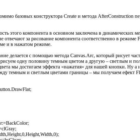
помимо базовых конструктора Create и метода AfterConstruction 
сть этого компонента в основном заключена в динамических ме
е отвечают за рисование компонента соответственно в режиме F
ме и в нажатом режиме.
ние делается с помощью метода Canvas.Arc, который рисует час
рисуем одну половину темным цветом а другую – светлым и по
вета мы достигаем эффекта «нажатия» для нашей кнопки. Ну а и
жду темным и светлым цветами границы – мы получаем ефект Fla
utton.DrawFlat;
r:=BackColor;
=clGray;
th,Height,0,Height,Width,0);
:=bsClear;