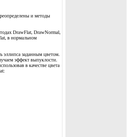
переопределены и методы
тодах DrawFlat, DrawNormal,
lat, в нормальном
ть эллипса заданным цветом.
лучаем эффект выпуклости.
спользовав в качестве цвета
t: