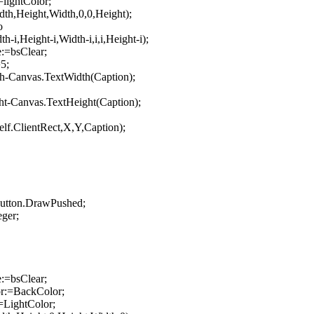
lightColor;
th,Height,Width,0,0,Height);
o
-i,Height-i,Width-i,i,i,Height-i);
:=bsClear;
5;
h-Canvas.TextWidth(Caption);
ht-Canvas.TextHeight(Caption);
f.ClientRect,X,Y,Caption);
Button.DrawPushed;
eger;
:=bsClear;
r:=BackColor;
LightColor;