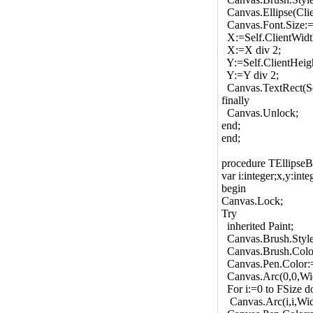
Canvas.Ellipse(Clie
Canvas.Font.Size:=
X:=Self.ClientWidt
X:=X div 2;
Y:=Self.ClientHeig
Y:=Y div 2;
Canvas.TextRect(Sel
finally
Canvas.Unlock;
end;
end;
procedure TEllipse
var i:integer;x,y:inte
begin
Canvas.Lock;
Try
inherited Paint;
Canvas.Brush.Style
Canvas.Brush.Colo
Canvas.Pen.Color:
Canvas.Arc(0,0,Wid
For i:=0 to FSize d
Canvas.Arc(i,i,Width