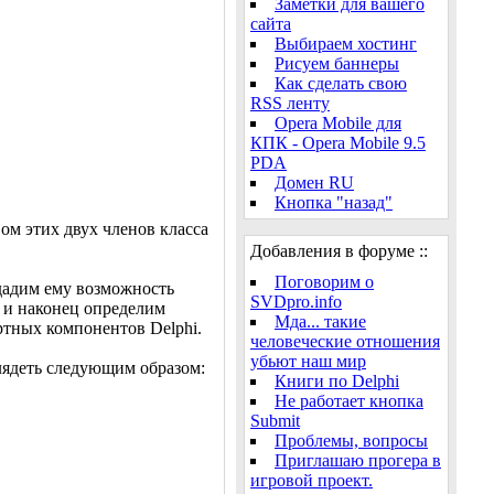
Заметки для вашего
сайта
Выбираем хостинг
Рисуем баннеры
Как сделать свою
RSS ленту
Opera Mobile для
КПК - Opera Mobile 9.5
PDA
Домен RU
Кнопка "назад"
вом этих двух членов класса
Добавления в форуме ::
Поговорим о
дадим ему возможность
SVDpro.info
, и наконец определим
Мда... такие
ртных компонентов Delphi.
человеческие отношения
убьют наш мир
глядеть следующим образом:
Книги по Delphi
Не работает кнопка
Submit
Проблемы, вопросы
Приглашаю прогера в
игровой проект.