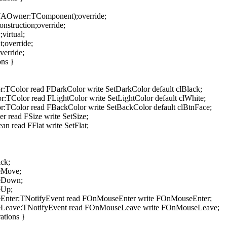
(AOwner:TComponent);override;
struction;override;
virtual;
override;
erride;
ons }
TColor read FDarkColor write SetDarkColor default clBlack;
:TColor read FLightColor write SetLightColor default clWhite;
:TColor read FBackColor write SetBackColor default clBtnFace;
r read FSize write SetSize;
n read FFlat write SetFlat;
ck;
eMove;
eDown;
eUp;
nter:TNotifyEvent read FOnMouseEnter write FOnMouseEnter;
eave:TNotifyEvent read FOnMouseLeave write FOnMouseLeave;
ations }