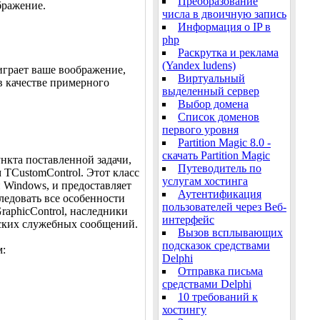
Преобразование
бражение.
числа в двоичную запись
Информация о IP в
php
Раскрутка и реклама
(Yandex ludens)
 играет ваше воображение,
Виртуальный
в качестве примерного
выделенный сервер
Выбор домена
Список доменов
первого уровня
Partition Magic 8.0 -
скачать Partition Magic
нкта поставленной задачи,
Путеводитель по
 TCustomControl. Этот класс
услугам хостинга
 Windows, и предоставляет
Аутентификация
ледовать все особенности
пользователей через Веб-
raphicControl, наследники
интерфейс
вских служебных сообщений.
Вызов всплывающих
подсказок средствами
м:
Delphi
Отправка письма
средствами Delphi
10 требований к
хостингу