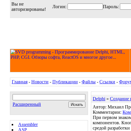
Вы не
Логин:
Пароль:
авторизированы!
Главная
-
Новости
-
Публикации
-
Файлы
-
Ссылки
-
Фору
Delphi
»
Создание 
Расширенный
Автор: Михаил Прод
Комментарии:
Ком
При первом знаком
компонентов. Кноп
Assembler
средой разработки
ASP