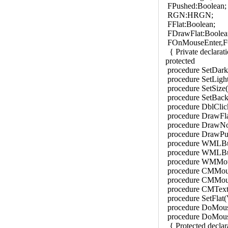
FPushed:Boolean;
RGN:HRGN;
FFlat:Boolean;
FDrawFlat:Boolea
FOnMouseEnter,FO
{ Private declarati
protected
procedure SetDarkC
procedure SetLight
procedure SetSize(S
procedure SetBackC
procedure DblClick
procedure DrawFla
procedure DrawNo
procedure DrawPus
procedure WMLB
procedure WMLBu
procedure WMMo
procedure CMMous
procedure CMMou
procedure CMTex
procedure SetFlat(
procedure DoMous
procedure DoMous
{ Protected declara