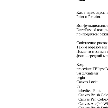
Как видим, здесь 
Paint и Repaint.
Вся функционально
DrawPushed которы
приподнятом режи
Собственно рисова
Таким образом мы 
Поменяв местами ц
фона – средний ме
Код:
procedure TEllipseB
var x,y:integer;
begin
Canvas.Lock;
try
inherited Paint;
Canvas.Brush.Colo
Canvas.Pen.Color:
Canvas.Arc(0,0,Wid
Canvas.Brush.Style