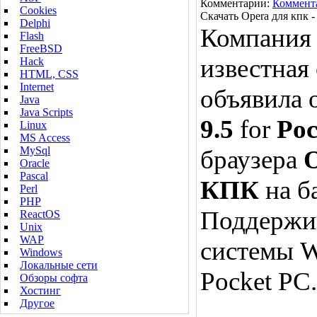
Комментарии:
Коммент
Cookies
Скачать Opera для кпк -
Delphi
Компани
Flash
FreeBSD
известная
Hack
HTML, CSS
Internet
объявила 
Java
Java Scripts
9.5
for
Poc
Linux
MS Access
MySql
браузера
O
Oracle
Pascal
КПК
на б
Perl
PHP
Поддержи
ReactOS
Unix
WAP
системы W
Windows
Локальные сети
Pocket PC.
Обзоры софта
Хостинг
Другое