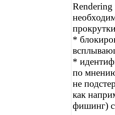
Rendering
необходим
прокрутк
* блокиро
всплываю
* идентиф
по мнению
не подсте
как напри
фишинг) с