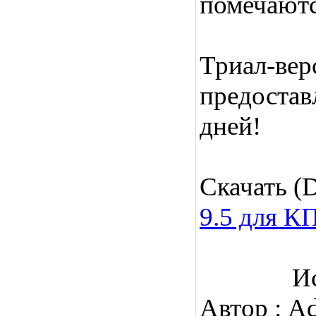
помечаютс
Триал-вер
предостав
дней!
Скачать (
9.5 для К
И
Автор : A