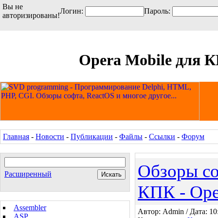
Вы не
Логин:
Пароль:
авторизированы!
Opera Mobile для К
Главная
-
Новости
-
Публикации
-
Файлы
-
Ссылки
-
Форум
Обзоры с
Расширенный
КПК - Ope
Assembler
Автор: Admin / Дата: 10
ASP