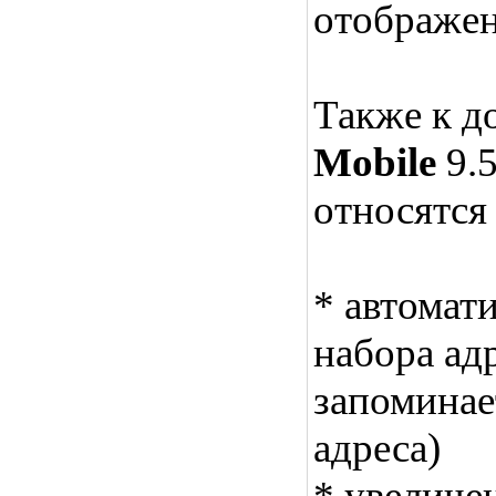
отображен
Также к д
Mobile
9.5
относятся
* автомат
набора адр
запоминае
адреса)
* увеличен