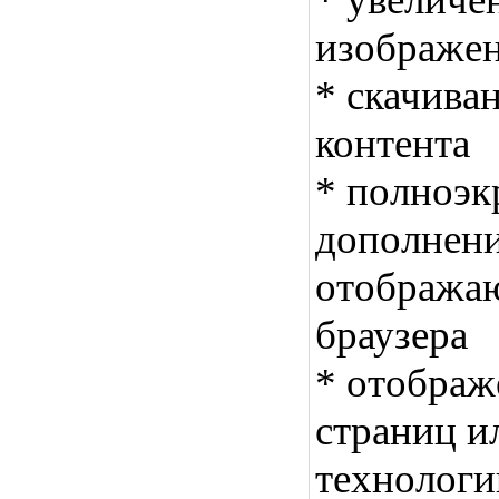
изображен
* скачива
контента
* полноэк
дополнени
отобража
браузера
* отобра
страниц и
технологи