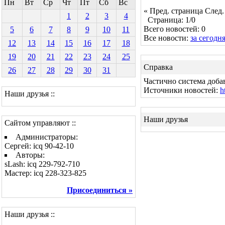
Пн
Вт
Ср
Чт
Пт
Сб
Вс
« Пред. страница
След.
1
2
3
4
Страница: 1/0
Всего новостей: 0
5
6
7
8
9
10
11
Все новости:
за сегодн
12
13
14
15
16
17
18
19
20
21
22
23
24
25
Справка
26
27
28
29
30
31
Частично система доба
Источники новостей:
h
Наши друзья ::
Наши друзья
Сайтом управляют ::
Администраторы:
Сергей: icq 90-42-10
Авторы:
sLash: icq 229-792-710
Мастер: icq 228-323-825
Присоединиться »
Наши друзья ::