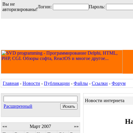
Вы не
Логин:
Пароль:
авторизированы!
Главная
-
Новости
-
Публикации
-
Файлы
-
Ссылки
-
Форум
Новости интернета
Расширенный
На
««
Март 2007
»»