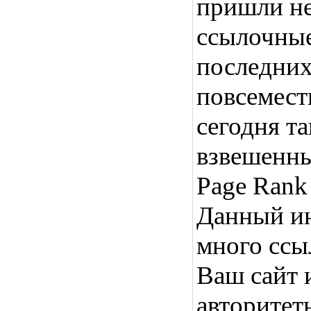
пришли не
ссылочные
последних
повсемест
сегодня т
взвешенны
Page Rank 
Данный ин
много ссы
Ваш сайт 
авторитет