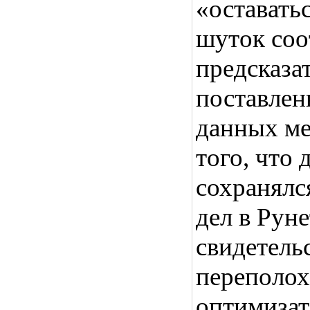
«оставать
шуток соо
предсказа
поставлен
данных ме
того, что 
сохранялс
дел в Рун
свидетель
переполох
оптимизат