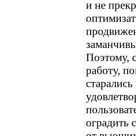
и не прек
оптимизат
продвижен
заманчивы
Поэтому, 
работу, п
старались
удовлетво
пользоват
оградить 
от вьющих