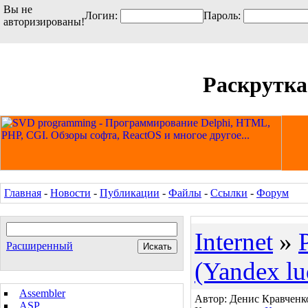
Вы не
Логин:
Пароль:
авторизированы!
Раскрутка
Главная
-
Новости
-
Публикации
-
Файлы
-
Ссылки
-
Форум
Internet
»
Расширенный
(Yandex lu
Assembler
Автор: Денис Кравченко 
ASP