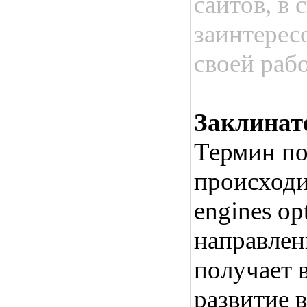
сайтов, в 
заинтерес
своей раб
Заклинат
Термин по
происходи
engines op
направлен
получает 
развитие в