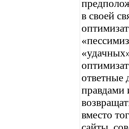
предполож
в своей с
оптимизат
«пессимиз
«удачных»
оптимизат
ответные д
правдами 
возвращат
вместо то
сайты, со