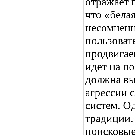
отражает п
что «бела
несомненн
пользоват
продвигаем
идет на п
должна вы
агрессии 
систем. О
традиции.
поисковые