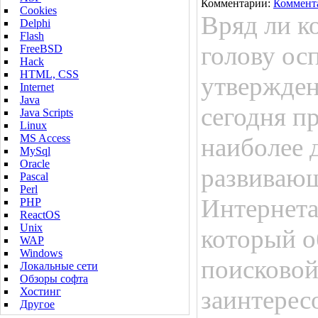
Комментарии:
Коммент
Cookies
Вряд ли ко
Delphi
Flash
голову ос
FreeBSD
Hack
HTML, CSS
утвержден
Internet
Java
сегодня п
Java Scripts
Linux
MS Access
наиболее 
MySql
Oracle
развивающ
Pascal
Perl
Интернета
PHP
ReactOS
Unix
который о
WAP
Windows
поисковой
Локальные сети
Обзоры софта
Хостинг
заинтерес
Другое