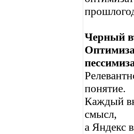
прошлогод
Черный в
Оптимиза
пессимиз
Релевантно
понятие.
Каждый вк
смысл,
а Яндекс 