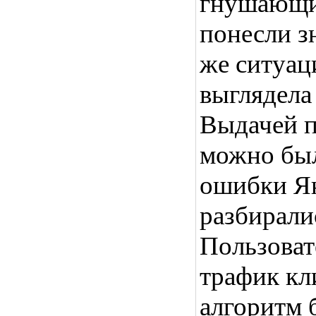
гнушающи
понесли з
же ситуац
выглядела
Выдачей п
можно был
ошибки Ян
разбирали
Пользоват
трафик кл
алгоритм 