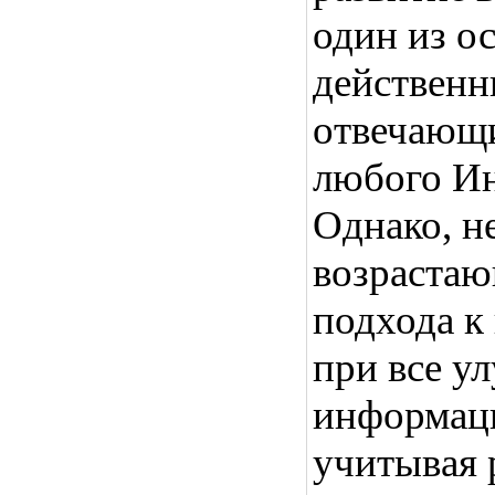
один из о
действенн
отвечающи
любого Ин
Однако, н
возрастаю
подхода к
при все 
информаци
учитывая 