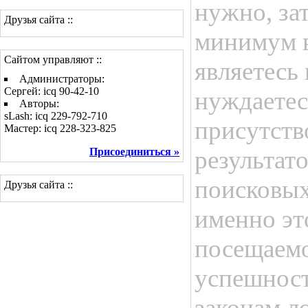
нужно, за
Друзья сайта ::
минимум в
Сайтом управляют ::
являетесь
Администраторы:
Сергей: icq 90-42-10
нуждаетес
Авторы:
sLash: icq 229-792-710
присутств
Мастер: icq 228-323-825
Присоединиться »
результат
поисковых
Друзья сайта ::
именно эт
посещаемо
успешност
законам л