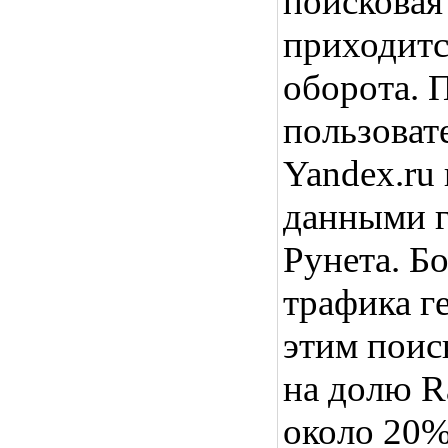
поисковая
приходитс
оборота. 
пользоват
Yandex.ru
данными г
Рунета. Б
трафика г
этим поис
на долю R
около 20%