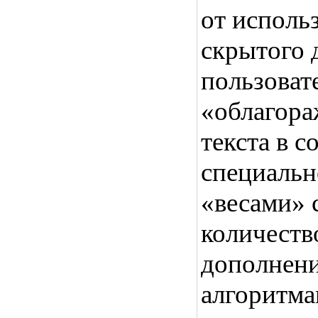
от исполь
скрытого 
пользовате
«облагора
текста в с
специальн
«весами» с
количеств
дополнени
алгоритм