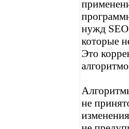
применени
программн
нужд SEO,
которые н
Это корре
алгоритмо
Алгоритмы
не принят
изменения
не предуп