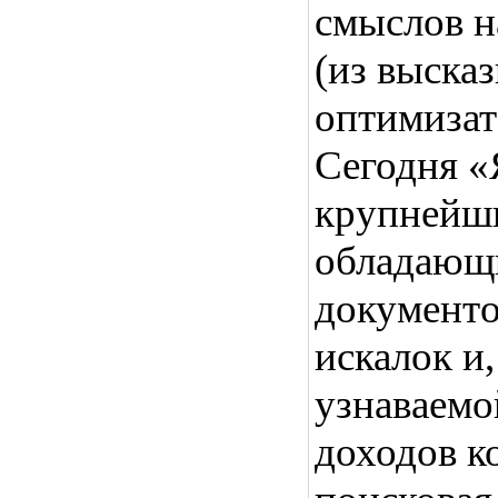
смыслов 
(из выска
оптимизат
Сегодня «
крупнейши
обладающи
документо
искалок и
узнаваемо
доходов к