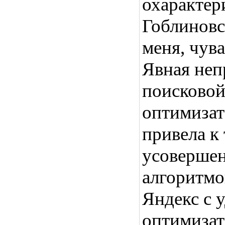
охарактер
Гоблиновс
меня, чув
Явная неп
поисковой
оптимизат
привела к 
усовершен
алгоритмо
Яндекс с 
оптимизат