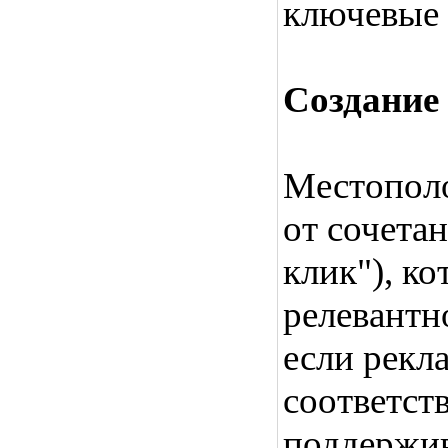
ключевые 
Создание
Местополо
от сочета
клик"), к
релевантн
если рекл
соответст
поддержив