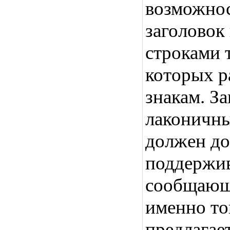
возможнос
заголовок
строками 
которых р
знакам. З
лаконичны
должен до
поддержи
сообщающи
именно то
предлагае