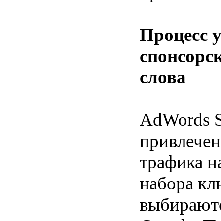
Процесс у
спонсорс
слова
AdWords S
привлечен
трафика н
набора кл
выбираютс