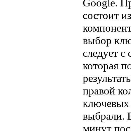
Google. П
состоит и
компонент
выбор клю
следует с
которая по
результат
правой ко
ключевых 
выбрали. 
минут пос