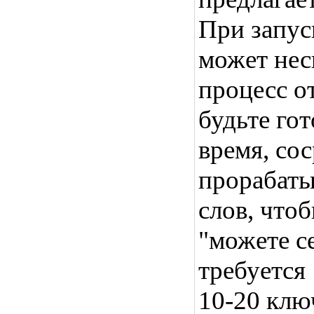
При запус
может нес
процесс о
будьте го
время, со
прорабат
слов, чтоб
"можете с
требуется 
10-20 клю