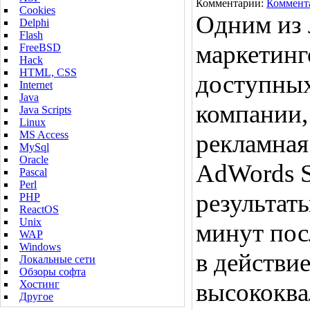
Комментарии:
Коммент
Cookies
Одним из
Delphi
Flash
маркетинг
FreeBSD
Hack
HTML, CSS
доступных
Internet
Java
компании,
Java Scripts
Linux
MS Access
рекламная
MySql
Oracle
AdWords S
Pascal
Perl
результат
PHP
ReactOS
Unix
минут пос
WAP
Windows
в действи
Локальные сети
Обзоры софта
Хостинг
высококв
Другое