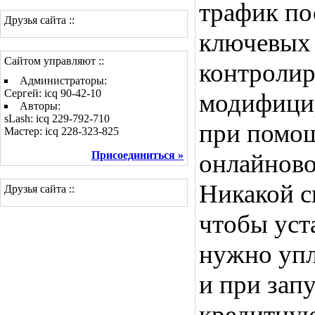
трафик по
Друзья сайта ::
ключевых 
Сайтом управляют ::
контролир
Администраторы:
Сергей: icq 90-42-10
модифицир
Авторы:
sLash: icq 229-792-710
при помощ
Мастер: icq 228-323-825
Присоединиться »
онлайново
Никакой с
Друзья сайта ::
чтобы уст
нужно упл
и при зап
кредитную