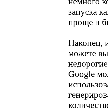
немного к
запуска к
проще и б
Наконец, и
можете вы
недорогие
Google мо
использова
генериров
количеств