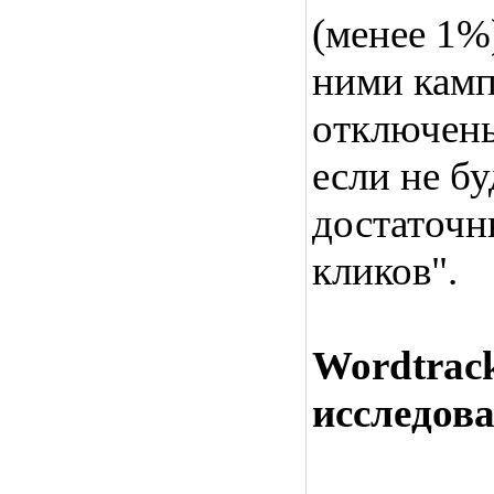
(менее 1%)
ними камп
отключены
если не б
достаточн
кликов".
Wordtrack
исследов