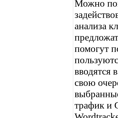
Можно по
задейство
анализа к
предложат
помогут п
пользуютс
вводятся в
свою очере
выбранные
трафик и G
Wordtrack