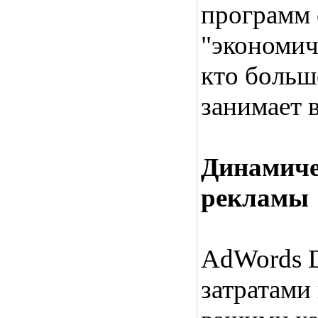
программ 
"экономиче
кто больше
занимает 
Динамиче
рекламы
AdWords D
затратами