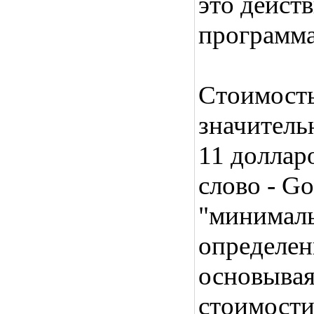
это дейст
программа 
Стоимость
значительн
11 доллар
слово - G
"минималь
определен
основывая
стоимости