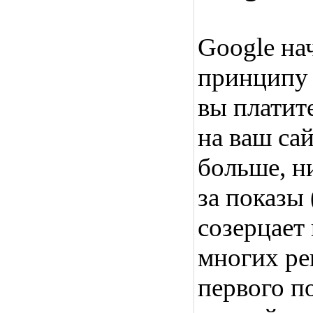
Google на
принципу 
вы платит
на ваш сай
больше, н
за показы 
созерцает 
многих ре
первого по