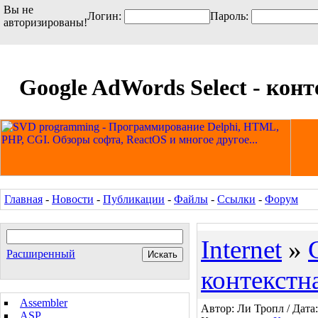
Вы не
Логин:
Пароль:
авторизированы!
Google AdWords Select - кон
Главная
-
Новости
-
Публикации
-
Файлы
-
Ссылки
-
Форум
Internet
»
Расширенный
контекстн
Assembler
Автор: Ли Тропл / Дата:
ASP