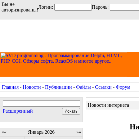
Вы не
Логин:
Пароль:
авторизированы!
Главная
-
Новости
-
Публикации
-
Файлы
-
Ссылки
-
Форум
Новости интернета
Расширенный
На
««
Январь 2026
»»