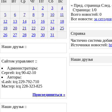
Пн
Вт
Ср
Чт
Пт
Сб
Вс
« Пред. страница
След.
1
2
3
4
Страница: 1/0
Всего новостей: 0
5
6
7
8
9
10
11
Все новости:
за сегодня
12
13
14
15
16
17
18
19
20
21
22
23
24
25
Справка
26
27
28
29
30
31
Частично система добав
Источники новостей:
ht
Наши друзья ::
Наши друзья
Сайтом управляют ::
Администраторы:
Сергей: icq 90-42-10
Авторы:
sLash: icq 229-792-710
Мастер: icq 228-323-825
Присоединиться »
Наши друзья ::