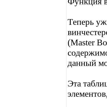
Функция в
Теперь уж
винчестер
(Master Bo
содержимо
данный мом
Эта табли
элементов