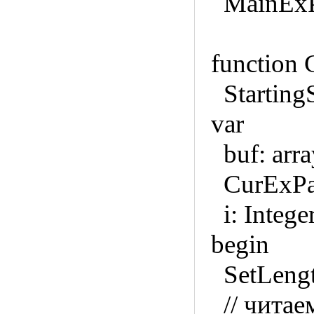
MainExPa
function G
StartingS
var
buf: array
CurExPar
i: Integer
begin
SetLength
// читаем