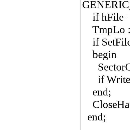
GENERIC
if hFile
TmpLo := 
if SetFil
begin
SectorCou
if WriteFi
end;
CloseHand
end;