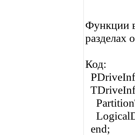
Функции в
разделах 
Код:
PDriveInf
TDriveInf
PartitionT
LogicalDri
end;