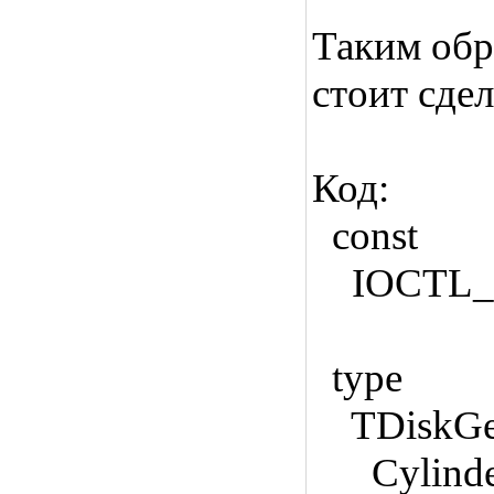
Таким обр
стоит сде
Код:
const
IOCTL_D
type
TDiskGeom
Cylinder