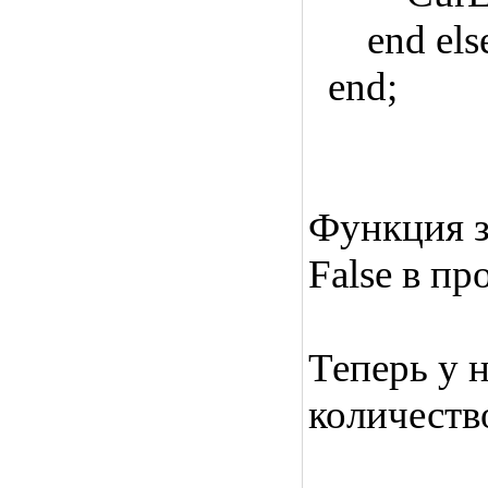
end else D
end;
Функция з
False в пр
Теперь у 
количество