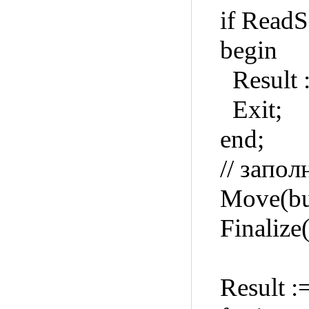
if ReadSec
begin
Result :=
Exit;
end;
// заполня
Move(buf[P
Finalize(
Result :=