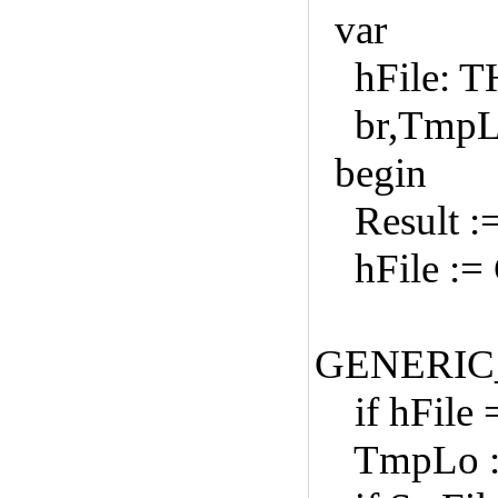
var
hFile: TH
br,TmpL
begin
Result :=
hFile := C
GENERIC
if hFile
TmpLo := 