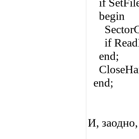
if SetFil
begin
SectorCou
if ReadFil
end;
CloseHand
end;
И, заодно