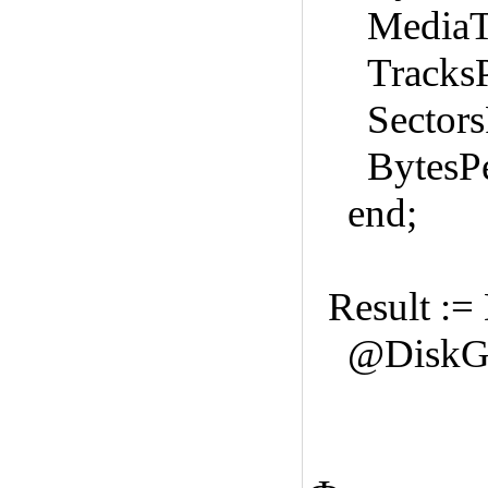
MediaTy
TracksPe
SectorsP
BytesPer
end;
Result :
@DiskGeom