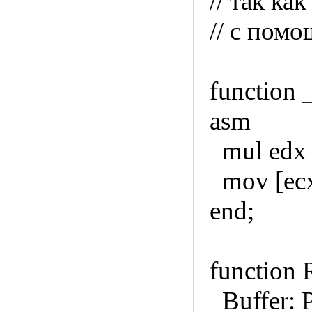
// так как
// с помо
function
asm
mul edx
mov [ecx
end;
function 
Buffer: P