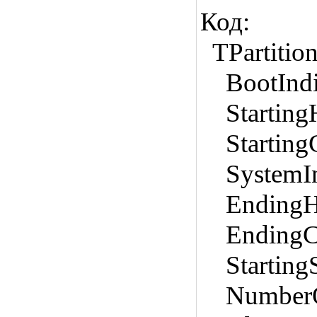
Код:
TPartition
BootIndic
StartingH
StartingC
SystemInd
EndingHe
EndingCy
Starting
NumberOf