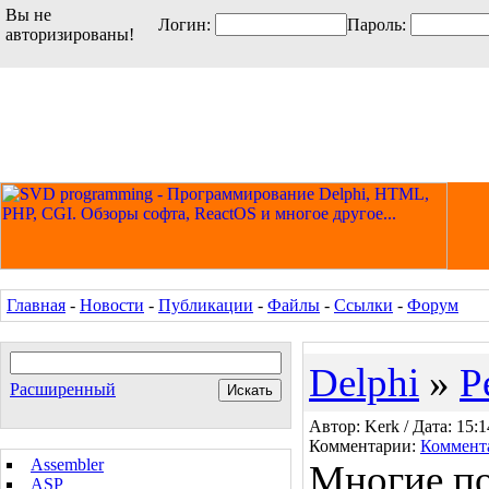
Вы не
Логин:
Пароль:
авторизированы!
Главная
-
Новости
-
Публикации
-
Файлы
-
Ссылки
-
Форум
Delphi
»
Р
Расширенный
Автор: Kerk / Дата: 15:1
Комментарии:
Коммент
Assembler
Многие п
ASP