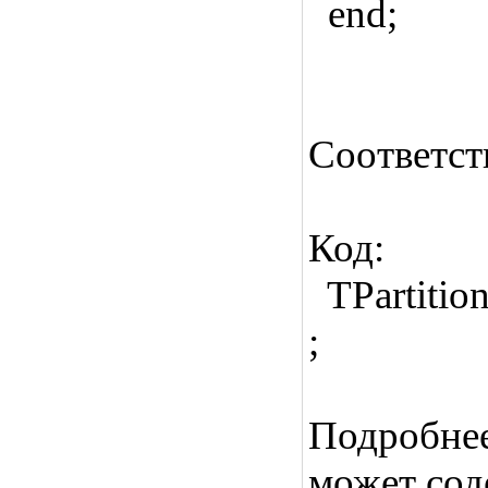
end;
Соответств
Код:
TPartition
;
Подробнее 
может сод