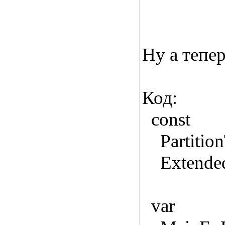
Ну а тепер
Код:
const
PartitionT
ExtendedPa
var