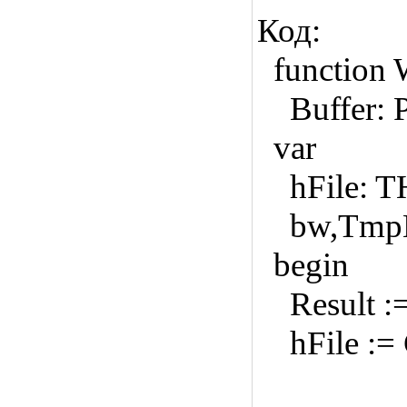
Код:
function W
Buffer: P
var
hFile: TH
bw,TmpL
begin
Result :=
hFile := C