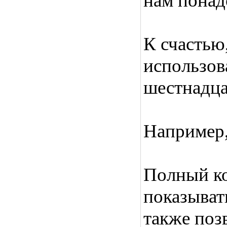
нам понад
К счастью,
использов
шестнадца
Например, 
Полный ко
показыват
также поз