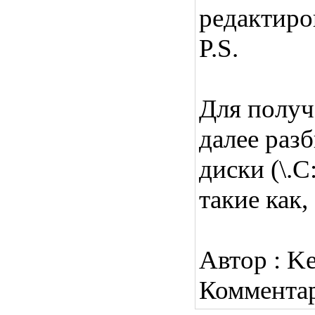
редактиро
P.S.
Для получ
далее раз
диски (\.C
такие как
Автор : K
Коммента