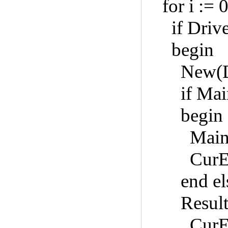
for i := 0
if DriveIn
begin
New(Drive
if MainEx
begin
MainExPart
CurExPar
end else C
Result :=
CurExPa