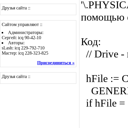
'\.PHYSI
Друзья сайта ::
помощью ф
Сайтом управляют ::
Администраторы:
Сергей: icq 90-42-10
Код:
Авторы:
sLash: icq 229-792-710
// Drive -
Мастер: icq 228-323-825
Присоединиться »
hFile := C
Друзья сайта ::
GENERIC
if hFile