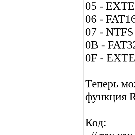
05 - EXT
06 - FAT1
07 - NTFS
0B - FAT3
0F - EX
Теперь мо
функция R
Код: