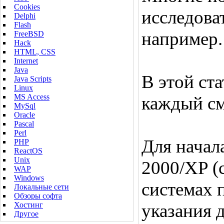
Cookies
исследова
Delphi
Flash
например.
FreeBSD
Hack
HTML, CSS
Internet
Java
В этой ст
Java Scripts
Linux
MS Access
каждый см
MySql
Oracle
Pascal
Perl
Для начал
PHP
ReactOS
Unix
2000/XP (
WAP
Windows
системах 
Локальные сети
Обзоры софта
Хостинг
указания 
Другое