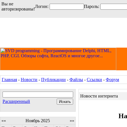
Вы не
Логин:
Пароль:
авторизированы!
Главная
-
Новости
-
Публикации
-
Файлы
-
Ссылки
-
Форум
Новости интернета
Расширенный
На
««
Ноябрь 2025
»»