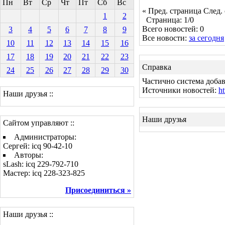
Пн
Вт
Ср
Чт
Пт
Сб
Вс
« Пред. страница
След.
1
2
Страница: 1/0
Всего новостей: 0
3
4
5
6
7
8
9
Все новости:
за сегодня
10
11
12
13
14
15
16
17
18
19
20
21
22
23
Справка
24
25
26
27
28
29
30
Частично система добав
Источники новостей:
ht
Наши друзья ::
Наши друзья
Сайтом управляют ::
Администраторы:
Сергей: icq 90-42-10
Авторы:
sLash: icq 229-792-710
Мастер: icq 228-323-825
Присоединиться »
Наши друзья ::