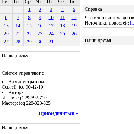
Пн
Вт
Ср
Чт
Пт
Сб
Вс
Справка
1
2
3
4
5
6
7
8
9
10
11
12
Частично система добав
Источники новостей:
ht
13
14
15
16
17
18
19
20
21
22
23
24
25
26
Наши друзья
27
28
29
30
31
Наши друзья ::
Сайтом управляют ::
Администраторы:
Сергей: icq 90-42-10
Авторы:
sLash: icq 229-792-710
Мастер: icq 228-323-825
Присоединиться »
Наши друзья ::