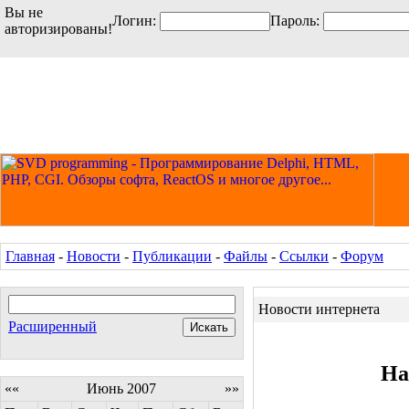
Вы не
Логин:
Пароль:
авторизированы!
Главная
-
Новости
-
Публикации
-
Файлы
-
Ссылки
-
Форум
Новости интернета
Расширенный
На
««
Июнь 2007
»»