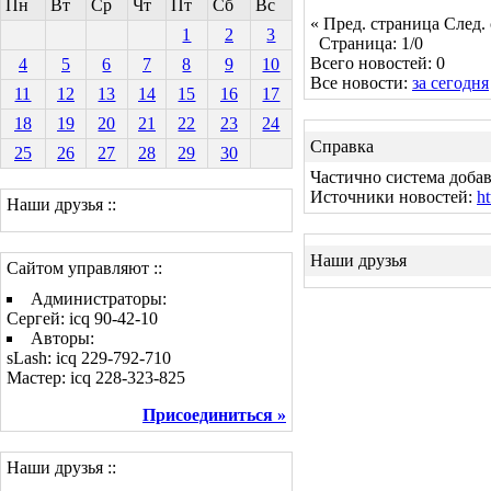
Пн
Вт
Ср
Чт
Пт
Сб
Вс
« Пред. страница
След.
1
2
3
Страница: 1/0
Всего новостей: 0
4
5
6
7
8
9
10
Все новости:
за сегодня
11
12
13
14
15
16
17
18
19
20
21
22
23
24
Справка
25
26
27
28
29
30
Частично система добав
Источники новостей:
ht
Наши друзья ::
Наши друзья
Сайтом управляют ::
Администраторы:
Сергей: icq 90-42-10
Авторы:
sLash: icq 229-792-710
Мастер: icq 228-323-825
Присоединиться »
Наши друзья ::