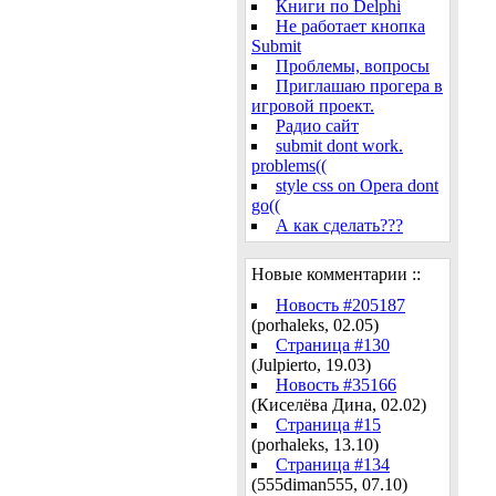
Книги по Delphi
Не работает кнопка
Submit
Проблемы, вопросы
Приглашаю прогера в
игровой проект.
Радио сайт
submit dont work.
problems((
style css on Opera dont
go((
А как сделать???
Новые комментарии ::
Новость #205187
(porhaleks, 02.05)
Страница #130
(Julpierto, 19.03)
Новость #35166
(Киселёва Дина, 02.02)
Страница #15
(porhaleks, 13.10)
Страница #134
(555diman555, 07.10)