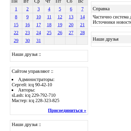
Пн
Вт
Ср
Чт
Пт
Сб
Вс
Справка
1
2
3
4
5
6
7
8
9
10
11
12
13
14
Частично система 
Источники новост
15
16
17
18
19
20
21
22
23
24
25
26
27
28
Наши друзья
29
30
31
Наши друзья ::
Сайтом управляют ::
Администраторы:
Сергей: icq 90-42-10
Авторы:
sLash: icq 229-792-710
Мастер: icq 228-323-825
Присоединиться »
Наши друзья ::