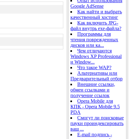
Опыт использования
Google AdSense
Как найти и выбрать
качественный хостинг
Как включить JPG-
файл внутрь exe-файла?
Программы для
чтения поврежденных
дисков или ка...
Чем отличаются
Windows XP Professional
и Window...
Что такое WAP?
Альтернативы или
Предварительный отбор
Внешние ссылки,
обмен ссылками и
получение ссылок
Opera Mobile для
КПК - Opera Mobile 9.5
PDA
Cмогут ли поисковые
пауки проиндексировать
ваш ...
E-mail подпись -