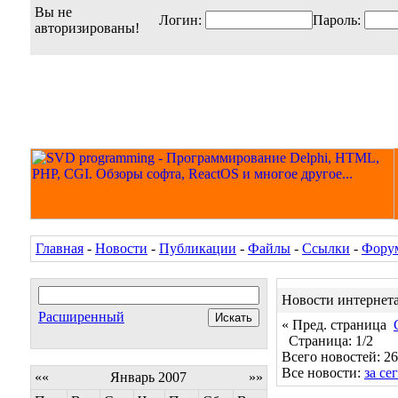
Вы не
Логин:
Пароль:
авторизированы!
Главная
-
Новости
-
Публикации
-
Файлы
-
Ссылки
-
Фору
Новости интернет
Расширенный
« Пред. страница
Страница: 1/2
Всего новостей: 26
Все новости:
за се
««
Январь 2007
»»