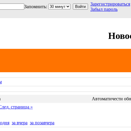
Зарегистрироваться
Запомнить:
Забыл пароль
Ново
м
а
Автоматичести обно
След. страница »
годня
за вчера
за позавчера