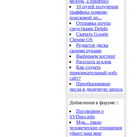
мелочь, а приятно!
10 путей получения
траффика помимо
поисковой оп...
Отправка почты
средствами Delphi
Скачать Google
Chrome OS
Редактор диска
своими руками
Выбираем хостинг
Расплата за клик
Как создать
привлекательный web-
сайт?
Преобразование
числа в двоичную запись
Добавления в форуме ::
Поговорим о
SVDpro.info
Мда... такие
человеческие отношения
убьют наш мир