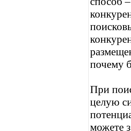
способ –
конкурен
поисков
конкурен
размещен
почему б
При пои
целую с
потенциа
можете з