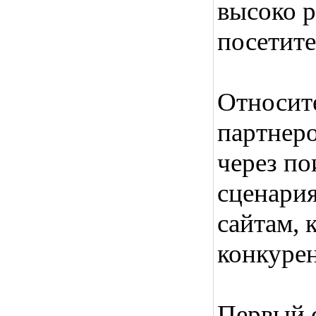
высоко р
посетите
Относит
партнеро
через п
сценария
сайтам, 
конкурен
Первый с