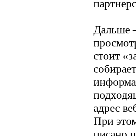
партнерс
Дальше –
просмотр
стоит «з
собирае
информа
подходя
адрес ве
При этом
писано п