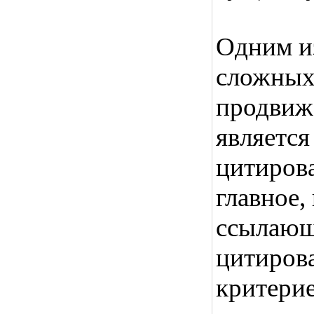
Одним и
сложных 
продвиже
являетс
цитирова
главное,
ссылающи
цитиров
критерие