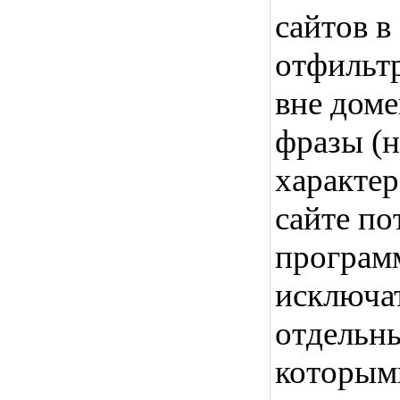
сайтов в
отфильт
вне домен
фразы (
характер
сайте по
программ
исключат
отдельны
которыми