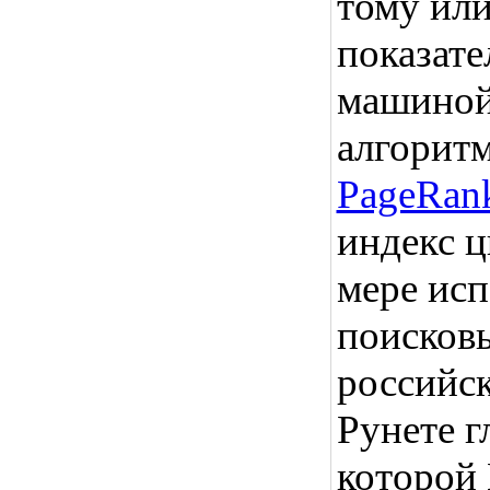
тому или
показате
машино
алгоритм
PageRan
индекс ц
мере исп
поисков
российс
Рунете г
которой