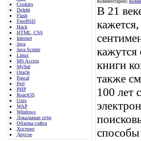
Комментарии:
Комм
Cookies
В 21 век
Delphi
Flash
кажется,
FreeBSD
Hack
HTML, CSS
сентиме
Internet
Java
кажутся 
Java Scripts
Linux
MS Access
книги ко
MySql
Oracle
также см
Pascal
Perl
100 лет
PHP
ReactOS
Unix
электрон
WAP
Windows
поисков
Локальные сети
Обзоры софта
Хостинг
способы
Другое