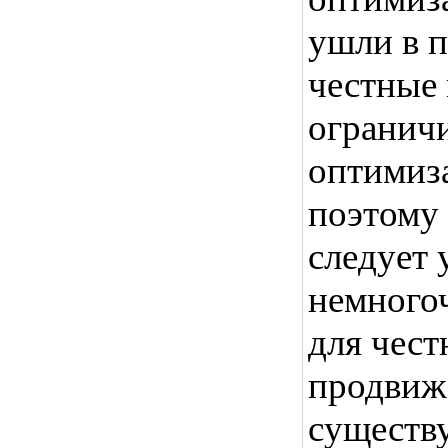
ушли в п
честные
огранич
оптимиза
поэтому
следует 
немного
для чест
продвиж
существу