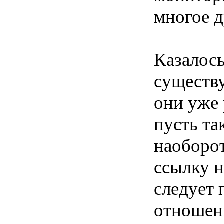
многое д
Казалось
существ
они уже 
пусть так
наоборот
ссылку н
следует 
отношени