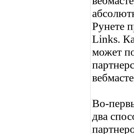
вебмаст
абсолют
Рунете п
Links. К
может по
партнер
вебмаст
Во-перв
два спос
партнеро