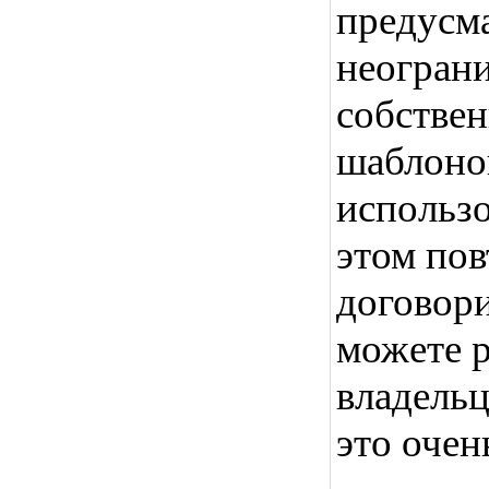
предусма
неограни
собстве
шаблоно
использо
этом пов
договор
можете р
владельц
это очен