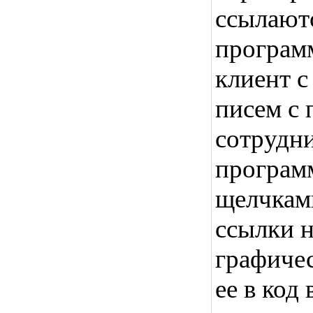
ссылаютс
програм
клиент с
писем с
сотрудни
програм
щелчкам
ссылки н
графичес
ее в код