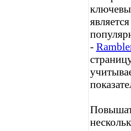
ключевы
являетс
популяр
-
Ramble
страницу
учитывае
показате
Повышат
несколь