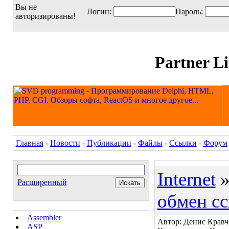
Вы не
Логин:
Пароль:
авторизированы!
Partner L
Главная
-
Новости
-
Публикации
-
Файлы
-
Ссылки
-
Форум
Internet
Расширенный
обмен с
Assembler
Автор: Денис Кравче
ASP