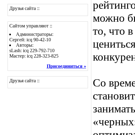
рейтинго
Друзья сайта ::
можно бы
Сайтом управляют ::
то, что 
Администраторы:
Сергей: icq 90-42-10
цениться
Авторы:
sLash: icq 229-792-710
конкуре
Мастер: icq 228-323-825
Присоединиться »
Со време
Друзья сайта ::
становит
занимат
«черных
оптимиза