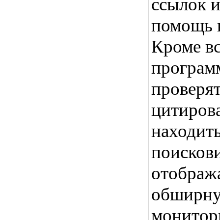
ссылок и
помощь в
Кроме в
программ
проверят
цитирова
находит
поискови
отобража
обширну
монитор