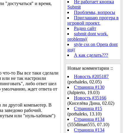
Не работает кнопка
ли "достучаться" и время,
Submit
Проблемы, вопросы
Приглашаю прогера в
игровой проект.
Радио сайт
submit dont work.
problems((
style css on Opera dont
go((
А как сделать???
Новые комментарии ::
о что-то Вы все таки сделали
Новость #205187
м или не так настроили
(porhaleks, 02.05)
пинговать", либо ответ шел
Страница #130
 умолчанию, ждет ответа от
(Julpierto, 19.03)
Новость #35166
(Киселёва Дина, 02.02)
н ли другой компьютер. В
Страница #15
на заведомо рабочий.
(porhaleks, 13.10)
рнутым или "нуль-хабным")
Страница #134
(555diman555, 07.10)
Страница #134