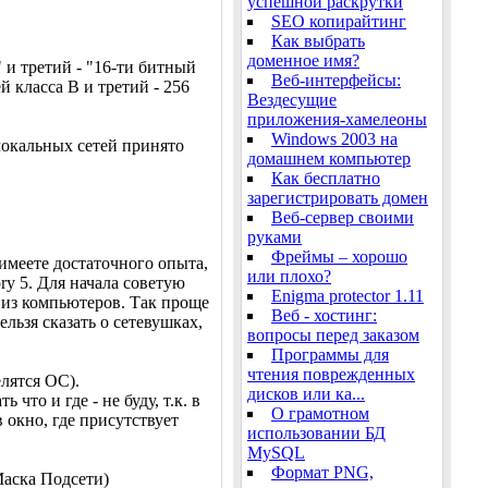
успешной раскрутки
SEO копирайтинг
Как выбрать
доменное имя?
 и третий - "16-ти битный
Веб-интерфейсы:
й класса B и третий - 256
Вездесущие
приложения-хамелеоны
Windows 2003 на
 локальных сетей принято
домашнем компьютер
Как бесплатно
зарегистрировать домен
Веб-сервер своими
руками
Фреймы – хорошо
 имеете достаточного опыта,
или плохо?
ry 5. Для начала советую
Enigma protector 1.11
о из компьютеров. Так проще
Веб - хостинг:
ельзя сказать о сетевушках,
вопросы перед заказом
Программы для
чтения поврежденных
лятся ОС).
дисков или ка...
что и где - не буду, т.к. в
О грамотном
 окно, где присутствует
использовании БД
MySQL
Формат PNG,
Маска Подсети)