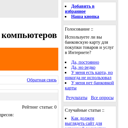
Добавить в
избранное
Наша кнопка
Голосование ::
х компьютеров
Используете ли вы
банковскую карту для
покупки товаров и услуг
в Интернете?
Да, постоянно
Да, но редко
У меня есть карта, но
никогда не использовал
Обратная связь
У меня нет банковкой
карты
Результаты
Все опросы
Рейтинг статьи: 0
Случайные статьи ::
дресов:
Как должен
выглядеть сайт для