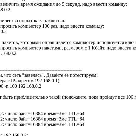
величить время ожидания до 5 секунд, надо ввести команду:
8.0.2
личества попыток есть ключ -n.
просить компьютер 100 раз, надо ввести команду:
.0.2
 пакетов, которыми опрашивается компьютер используется ключ 
просить компьютер пакетами, размером с 1 Кбайт, надо ввести к
2.168.0.2
------------------------------------------------------
 что сеть "завелась". Давайте ее потестируем!
а с IP-адресом 192.168.0.1):
00 -n 100 192.168.0.2
т быть приблизительно такой (подождите, пока пройдут все 100 п
0.2: число байт=16384 время=3мс TTL=64
0.2: число байт=16384 время=3мс TTL=64
0.2: число байт=16384 время=3мс TTL=64
я 192.168.0.2: