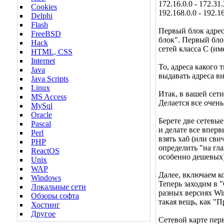
172.16.0.0 - 172.31
Cookies
192.168.0.0 - 192.
Delphi
Flash
Первый блок адрес
FreeBSD
блок". Первый блок
Hack
сетей класса C (им
HTML, CSS
Internet
То, адреса какого 
Java
выдавать адреса ви
Java Scripts
Linux
Итак, в вашей сети
MS Access
Делается все очень
MySql
Oracle
Берете две сетевые
Pascal
и делате все вперв
Perl
взять хаб (или сви
PHP
определить "на глаз
ReactOS
особенно дешевых
Unix
WAP
Далее, включаем к
Windows
Теперь заходим в "
Локальные сети
разных версиях Wi
Обзоры софта
такая вещь, как "
Хостинг
Другое
Сетевой карте перв