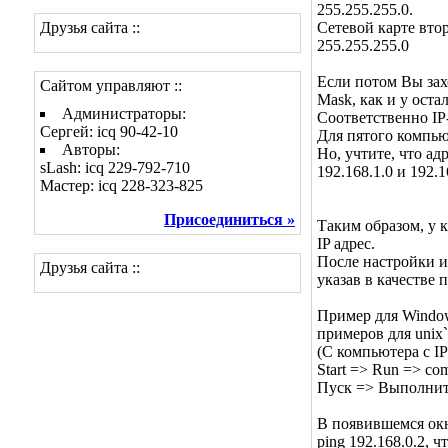
255.255.255.0.
Друзья сайта ::
Сетевой карте втор
255.255.255.0
Если потом Вы захо
Сайтом управляют ::
Mask, как и у оста
Администраторы:
Соответственно IP-
Сергей: icq 90-42-10
Для пятого компьюте
Авторы:
Но, учтите, что адр
sLash: icq 229-792-710
192.168.1.0 и 192.1
Мастер: icq 228-323-825
Присоединиться »
Таким образом, у 
IP адрес.
После настройки и
Друзья сайта ::
указав в качестве 
Пример для Windows
примеров для unix`а
(С компьютера с IP
Start => Run => co
Пуск => Выполнить
В появившемся ок
ping 192.168.0.2, 