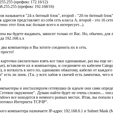
.255.255 (префикс 172.16/12)
168.255.255 (префикс 192.168/16)
ов называется "24-х битный блок", второй - "20-ти битный блок"
 адресов представляет из себя сеть класса A, второй - это 16 сете
енно этот блок нас больше всего и интересует...).
типа вы будете выдавать, зависит только от Вас. Но, обычно, для
да 192.168.x.x
 два компьютера и Вы хотите соединить их в сеть.
 просто!
 карточки (желательно взять все таки одинаковые, раз вы еще не
ые), вставляете их в компьютеры, и соединяете их кабелем Catego
ч), и воткнуть в него по, одинаково обжатому, кабелю от каждог
" есть ли линк. (Т.к. у всех хабов и свичей есть лампочки, чего н
)
омпьютеры и инсталлируем сетевушки (в идеале они сами опреде
Сетевое окружение". Думаю найти будет не очень сложно.... писать 
ndows все находится в немного разных местах. Итак, вы попали в
Протокол Интернета TCP/IP".
ого компьютера назначаете IP-адрес 192.168.0.1 и Subnet Mask (