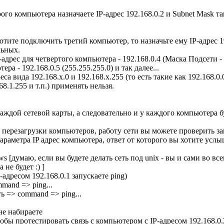
ого компьютера назначаете IP-адрес 192.168.0.2 и Subnet Mask та
тите подключить третий компьютер, то назначьте ему IP-адрес 1
льных.
адрес для четвертого компьютера - 192.168.0.4 (Маска Подсети - 
ра - 192.168.0.5 (255.255.255.0) и так далее...
еса вида 192.168.x.0 и 192.168.x.255 (то есть такие как 192.168.0.
68.1.255 и т.п.) применять нельзя.
каждой сетевой карты, а следовательно и у каждого компьютера
 перезагрузки компьютеров, работу сети вы можете проверить за
параметра IP адрес компьютера, ответ от которого вы хотите услы
 [думаю, если вы будете делать сеть под unix - вы и сами во всем
 не будет :) ]
-адресом 192.168.0.1 запускаете ping)
mmand => ping...
 => command => ping...
не набираете
чтобы протестировать связь с компьютером с IP-адресом 192.168.0.