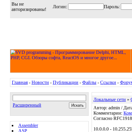
Вы не
Логин:
Пароль:
авторизированы!
Главная
-
Новости
-
Публикации
-
Файлы
-
Ссылки
-
Фору
Локальные сети
»
Расширенный
Автор: admin / Дата
Комментарии:
Ком
Согласно RFC1918 
Assembler
10.0.0.0 - 10.255.2
ASP