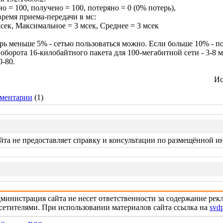
о = 100, получено = 100, потеряно = 0 (0% потерь),
ремя приема-передачи в мс:
ек, Максимальное = 3 мсек, Среднее = 3 мсек
рь меньше 5% - сетью пользоваться можно. Если больше 10% - п
оборота 16-килобайтного пакета для 100-мегабитной сети - 3-8 м
0-80.
Ис
ментарии
(1)
та не предоставляет справку и консультации по размещённой 
министрация сайта не несет ответственности за содержание ре
сетителями. При использовании материалов сайта ссылка на
svdp