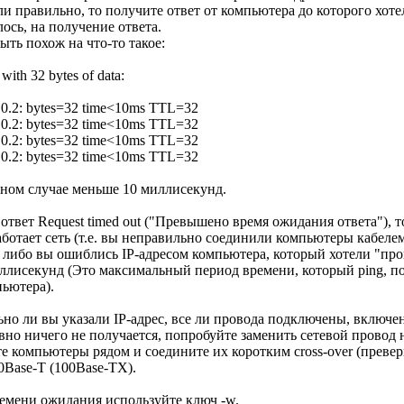
и правильно, то получите ответ от компьютера до которого хоте
ось, на получение ответа.
ыть похож на что-то такое:
with 32 bytes of data:
.0.2: bytes=32 time<10ms TTL=32
.0.2: bytes=32 time<10ms TTL=32
.0.2: bytes=32 time<10ms TTL=32
.0.2: bytes=32 time<10ms TTL=32
нном случае меньше 10 миллисекунд.
твет Request timed out ("Превышено время ожидания ответа"), т
работает сеть (т.е. вы неправильно соединили компьютеры кабеле
, либо вы ошиблись IP-адресом компьютера, который хотели "про
ллисекунд (Это максимальный период времени, который ping, по
ьютера).
ьно ли вы указали IP-адрес, все ли провода подключены, включе
авно ничего не получается, попробуйте заменить сетевой провод 
е компьютеры рядом и соедините их коротким cross-over (преве
0Base-T (100Base-TX).
емени ожидания используйте ключ -w.