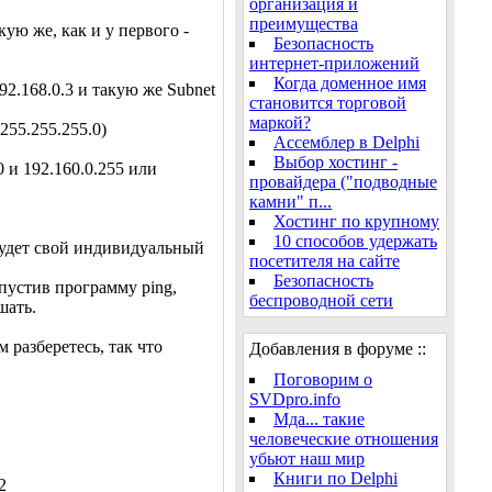
организация и
преимущества
кую же, как и у первого -
Безопасность
интернет-приложений
Когда доменное имя
92.168.0.3 и такую же Subnet
становится торговой
маркой?
255.255.255.0)
Ассемблер в Delphi
Выбор хостинг -
0 и 192.160.0.255 или
провайдера ("подводные
камни" п...
Хостинг по крупному
10 способов удержать
 будет свой индивидуальный
посетителя на сайте
Безопасность
пустив программу ping,
беспроводной сети
шать.
 разберетесь, так что
Добавления в форуме ::
Поговорим о
SVDpro.info
Мда... такие
человеческие отношения
убьют наш мир
Книги по Delphi
2