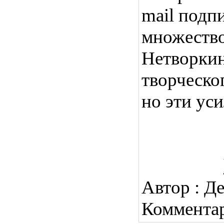
mail подп
множество
Нетворкин
творческо
но эти ус
Автор : Д
Коммента