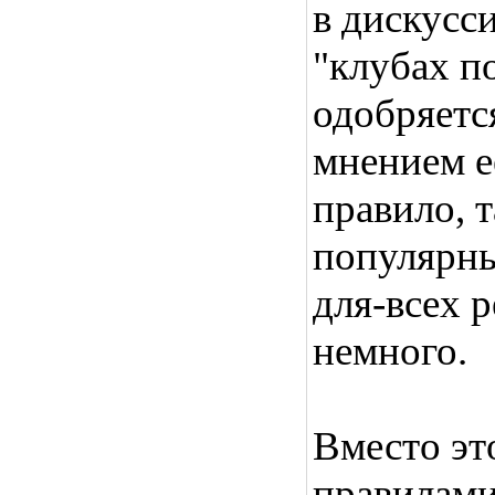
в дискусс
"клубах по
одобряетс
мнением е
правило, т
популярны
для-всех 
немного.
Вместо эт
правилами