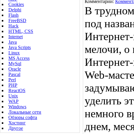
Комментарии:
Коммент
Cookies
В трудном
Delphi
Flash
под назва
FreeBSD
Hack
HTML, CSS
Интернет-
Internet
Java
мелочи, о
Java Scripts
Linux
MS Access
Интернет-
MySql
Oracle
Web-масте
Pascal
Perl
задумываю
PHP
ReactOS
Unix
уделить э
WAP
Windows
немного в
Локальные сети
Обзоры софта
Хостинг
днем, мес
Другое