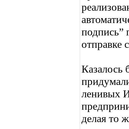
реализова
автоматич
подпись” 
отправке 
Казалось б
придумали
ленивых И
предприни
делая то ж