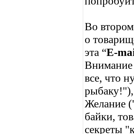
попробуйт
Во втором
о товарищ
эта “
E-mai
Внимание 
все, что 
рыбаку!")
Желание (
байки, то
секреты "к