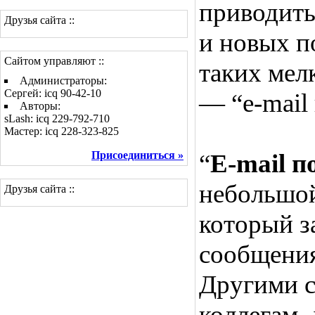
приводить
Друзья сайта ::
и новых п
Сайтом управляют ::
таких мел
Администраторы:
Сергей: icq 90-42-10
— “e-mail
Авторы:
sLash: icq 229-792-710
Мастер: icq 228-323-825
Присоединиться »
“
E-mail п
небольшой
Друзья сайта ::
который з
сообщения
Другими с
коллегам,