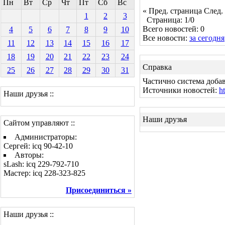
Пн
Вт
Ср
Чт
Пт
Сб
Вс
« Пред. страница
След.
1
2
3
Страница: 1/0
Всего новостей: 0
4
5
6
7
8
9
10
Все новости:
за сегодня
11
12
13
14
15
16
17
18
19
20
21
22
23
24
Справка
25
26
27
28
29
30
31
Частично система доба
Источники новостей:
h
Наши друзья ::
Наши друзья
Сайтом управляют ::
Администраторы:
Сергей: icq 90-42-10
Авторы:
sLash: icq 229-792-710
Мастер: icq 228-323-825
Присоединиться »
Наши друзья ::