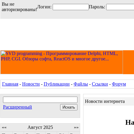
Вы не
Логин:
Пароль:
авторизированы!
Главная
-
Новости
-
Публикации
-
Файлы
-
Ссылки
-
Форум
Новости интернета
Расширенный
На
««
Август 2025
»»