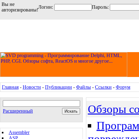
Вы не
Логин:
Пароль:
авторизированы!
Главная
-
Новости
-
Публикации
-
Файлы
-
Ссылки
-
Форум
Обзоры с
Расширенный
Програм
Assembler
поврежден
ASP