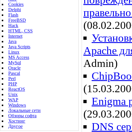
Cookies
правельно
Delphi
Flash
FreeBSD
(08.02.20
Hack
HTML, CSS
Установк
Internet
Java
Java Scripts
Apache дл
Linux
MS Access
Admin)
MySql
Oracle
ChipBoom
Pascal
Perl
PHP
(15.03.20
ReactOS
Unix
Enigma p
WAP
Windows
Локальные сети
(29.03.20
Обзоры софта
Хостинг
DNS сер
Другое