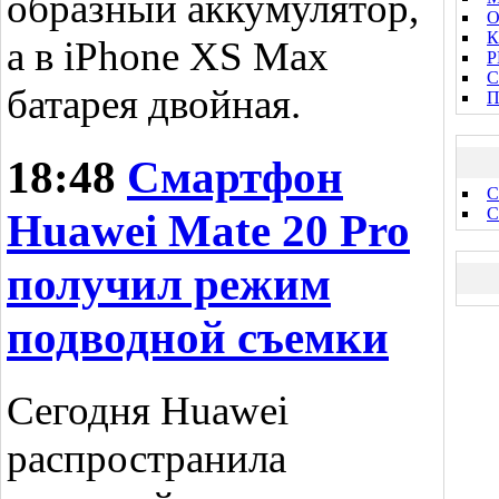
образный аккумулятор,
О
К
а в iPhone XS Max
P
С
батарея двойная.
П
18:48
Смартфон
С
С
Huawei Mate 20 Pro
получил режим
подводной съемки
Сегодня Huawei
распространила