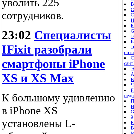
уволить 225
В
С
сотрудников.
C
Н
К
23:02
Специалисты
G
J
Б
IFixit разобрали
1
опт
C
смартфоны iPhone
сайт
Э
XS и XS Max
А
В
Ч
F
К большому удивлению
недо
П
И
в iPhone XS
G
9
установлены L-
E
В
M