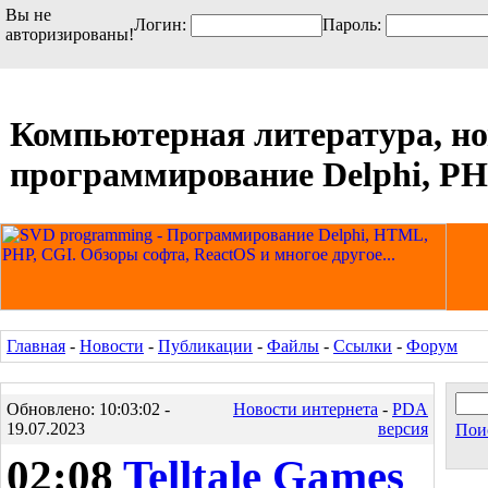
Вы не
Логин:
Пароль:
авторизированы!
Компьютерная литература, но
программирование Delphi, PHP
Главная
-
Новости
-
Публикации
-
Файлы
-
Ссылки
-
Форум
Обновлено: 10:03:02 -
Новости интернета
-
PDA
19.07.2023
версия
Пои
02:08
Telltale Games