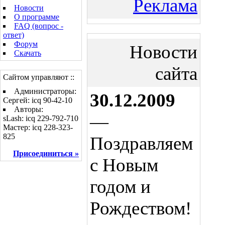
Реклама
Новости
О программе
FAQ (вопрос -
ответ)
Форум
Новости
Скачать
сайта
Сайтом управляют ::
Администраторы:
30.12.2009
Сергей: icq 90-42-10
Авторы:
—
sLash: icq 229-792-710
Мастер: icq 228-323-
825
Поздравляем
Присоединиться »
с Новым
годом и
Рождеством!