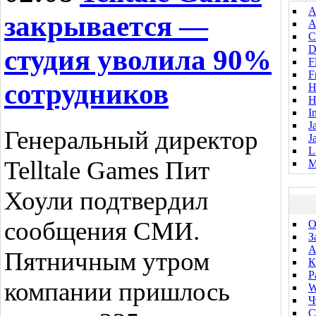
A
закрывается —
A
C
D
студия уволила 90%
F
F
сотрудников
H
H
I
J
Генеральный директор
J
L
Telltale Games Пит
M
Хоули подтвердил
сообщения СМИ.
O
З
А
Пятничным утром
К
P
компании пришлось
W
Ч
C